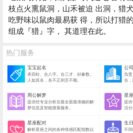
枝点火熏鼠洞，山禾被迫 出洞，猎
吃野味以鼠肉最易获 得，所以打猎
组成『猎』字， 其道理在此。
热门服务
宝宝起名
公
承四柱、合八字。合三才、好象数。
负责
人如其名，名不正则言不顺。
合，
周公解梦
星
提供经专业分析后最全面最准确的解
提供
梦信息及智能搜索服务。
活分
星座配对
生
解析星座之间的各种情感匹配指数以
不同