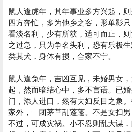
鼠人逢虎年，其年事业多方兴起，则
四方奔忙，多为他乡之客，形单影只
看淡名利，少有所获，适可而止，则
之过急，只为争名头利，恐有乐极生
类其犬，身体有损，合家不宁。
鼠人逢兔年，吉凶互见，未婚男女，
起，然而暗结心中，多不言语。已婚
门，添人进口，然有夫妇反目之象。
家外，一团茅草乱蓬蓬。不是女扫男
不过，可成灾祸。小不忍则乱大谋，