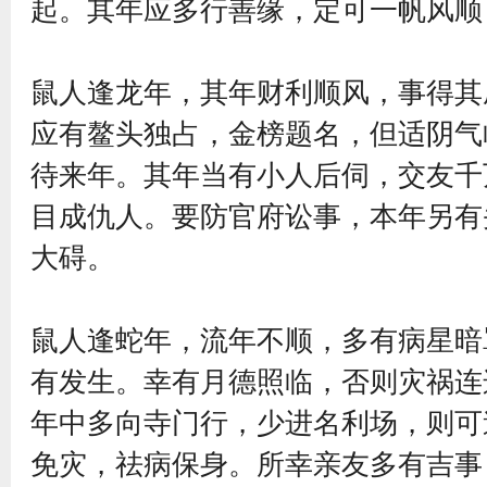
起。其年应多行善缘，定可一帆风顺
鼠人逢龙年，其年财利顺风，事得其
应有鳌头独占，金榜题名，但适阴气
待来年。其年当有小人后伺，交友千
目成仇人。要防官府讼事，本年另有
大碍。
鼠人逢蛇年，流年不顺，多有病星暗
有发生。幸有月德照临，否则灾祸连
年中多向寺门行，少进名利场，则可
免灾，祛病保身。所幸亲友多有吉事