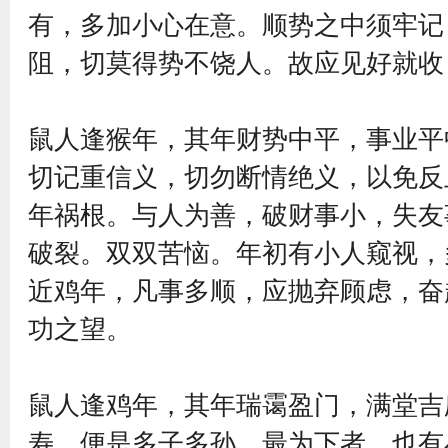
有，多加小心在意。顺势之中须牢记
阻，切莫得势不饶人。故应见好就收
鼠人逢猴年，其年财势中平，事业平
切记重信义，切勿断情绝义，以免反
年祸根。与人为善，破财事小，失友
破裂。双双苦恼。年初有小人窥视，
近鸡年，凡事多顺，应抛弃顾虑，奋
功之望。
鼠人逢鸡年，其年瑞霭盈门，满堂吉
寿，便是多子多孙，最为下者，也有