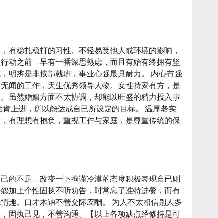
慢，有稳扎稳打的习性。不轻易受他人或环境的影响，
取行动之前，早有一番深思熟虑，而且有始有终拥有坚
，明辨是非按部就班，事业心强最具耐力。 内心有强
默无闻的工作，天生优秀领导人物。女性持家有方，是
育。虽然婚姻方面不太协调，却能以旺盛的精力投入事
性肯上进，所以能达成自已所设定的目标。 温厚老实
爱，有理想有抱负，重视工作与家庭，是尊重传统的保
自己的不足，改变一下拘谨冷漠的态度积极表现自已则
任怨加上个性固执不听劝告，时常忘了准特进餐，而有
情趣。口才木讷不善交际应酬。 为人不太相信别人多
素，固执己见，不善沟通。【以上各项缺点经修持是可