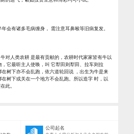
半年会有诸多毛病缠身， 需注意耳鼻喉等旧病复发。
牛对人类农耕 是最有贡献的，农耕时代家家皆有牛以
物，它最听主人使唤，叫 它犁田则犁田、拉车则拉
绑在树下亦不会乱跑，依六道轮回说 ，出生为牛是来
绑在树下或关在一个地方不会乱跑。所以造字 时，以
理在此。
公司起名