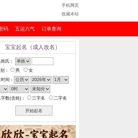
手机网页
收藏本站
密码
五运六气
订单查询
宝宝起名（成人改名）
名姓氏：
 别：
男
女
生时间：
字数(含姓)：
三字名
二字名