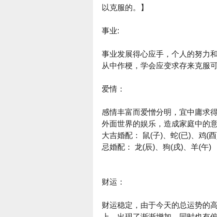
以克服的。】
事业:
事业发展得心应手，个人的努力
从中作梗，学会应变求存来克服
爱情：
感情丰富而爱憎分明，宜中庸求
外面世界的娱乐，造成家庭中的
大吉婚配： 鼠(子)、蛇(已)、鸡(酉
忌婚配： 龙(辰)、狗(戌)、羊(午)
财运：
财运稳定，由于今天的总运势的
上，出现了渐渐增加，同时也有