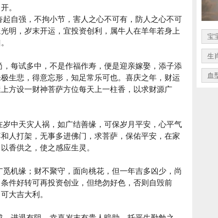
常开。
奋起自强，不拘小节，害人之心不可有，防人之心不可
呈光明，岁末开运，宜投资创利，属牛人在羊年若身上
宝
凶。
生
尚，每试多中，不是作福作寿，便是迎亲嫁娶，添子添
血
乐极生悲，得意忘形，知足常乐可也。喜庆之年，财运
屋上方设一财神菩萨方位每天上一柱香，以求财源广
在岁中天灾人祸，如广结善缘，可保岁月平安，心平气
博和人打架，无事多进佛门，求菩萨，保佑平安，在家
日以香供之，使之感应生灵。
广觅机缘；财不聚守，面向桃花，但一年吉多凶少，尚
，条件好转可再投资创业，但绝勿好色，否则自毁前
，可大吉大利。
成，进退有阻，幸喜岁末有贵人暗助，托平生勤勉之