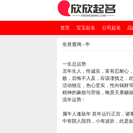
首页
宝宝起名
公司起名
品
生肖查询 - 牛
一生总运势
丑年生人，性诚实，富有忍耐心
败，后悔不入及，应该谨慎之，
活动独立，热心坚实，性向钱财
精神的麻烦与苦恼，晚景天禀赐
流年运势：
属牛人逢鼠年 其年运行正宫，诸
中有阴人阻挡，小有波折，此是