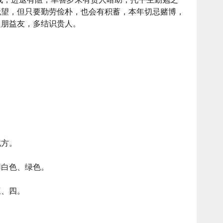
无望，但只要勤劳俭朴，也会有积蓄，本年切忌赌博，
良朋益友，多结识贵人。
北方。
用白色、绿色。
三、四。