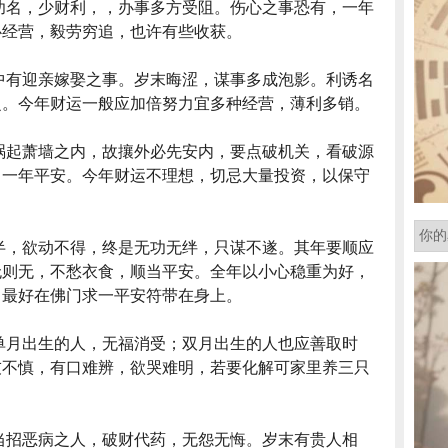
功名，少财利，，办事多方受阻。伤心之事恐有，一年
心经营，毅劳穷追，也许有些收获。
中有迎亲嫁娶之事。岁末晦涩，谋事多成泡影。利诱名
之。今年财运一般应加倍努力宜多种经营，薄利多销。
祸起萧墙之内，故攘外必先安内，要点破机关，看破源
，一年平安。今年财运不理想，切忌大量投资，以保守
半，欲动不得，终是无功无绊，只谋不遂。其年要顺应
无则无，不愁衣食，顺当平安。全年以小心稳重为好，
，最好在佛门求一平安符带在身上。
单月出生的人，无福消受；双月出生的人也应善取时
友不慎，有口难辨，欲哭难明，若要化解可家里养三只
当招恶病之人，破财代药，无怨无悔。岁末有贵人相