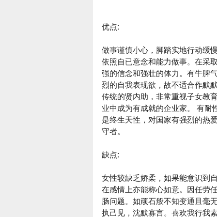
优点:
做事谨慎小心，脚踏实地行动缓
依照自已意念和能力做事。在采
强的信念和强壮的体力。有牛脾气
烈的自我表现欲，故不适合作默
传统的贤内助，非常重视子女教
业中成为有成就的企业家。 有耐
是终生天性，对国家有强烈的热
守者。
缺点:
女性较缺乏娇柔，如果能意识到
在感情上亦能称心如意。因任劳
肠问题。如顽石般不知变通且毫无
执己见，沈默寡言。喜欢我行我