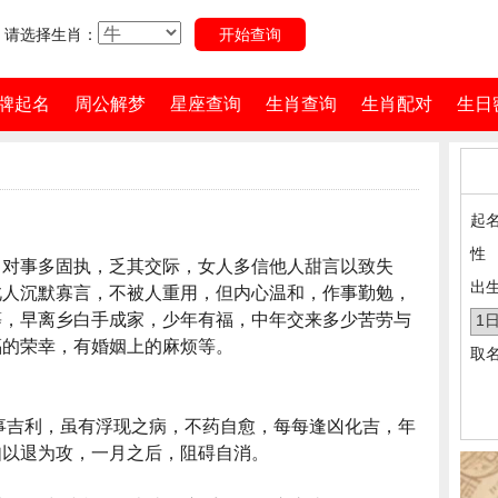
请选择生肖：
牌起名
周公解梦
星座查询
生肖查询
生肖配对
生日
起
性
，对事多固执，乏其交际，女人多信他人甜言以致失
出
此人沉默寡言，不被人重用，但内心温和，作事勤勉，
等，早离乡白手成家，少年有福，中年交来多少苦劳与
福的荣幸，有婚姻上的麻烦等。
取名
事吉利，虽有浮现之病，不药自愈，每每逢凶化吉，年
如以退为攻，一月之后，阻碍自消。