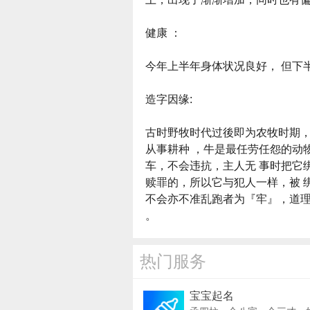
健康 ：
今年上半年身体状况良好， 但下
造字因缘:
古时野牧时代过後即为农牧时期，
从事耕种 ，牛是最任劳任怨的动
车，不会违抗，主人无 事时把它
赎罪的，所以它与犯人一样，被 
不会亦不准乱跑者为『牢』，道
。
热门服务
宝宝起名