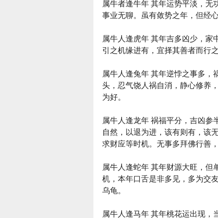
属牛者逢牛年 其年运势平淡，无
事业无聊。虽有敛势之年，但经
属牛人逢虎年 其年吉多凶少，家
引之机缘进有，宜择其善者而行
属牛人逢兔年 其年逆悖之事多，
头，忍气饶人祸自消，静心修养
为好。
属牛人逢龙年 祸福平分，吉凶参
自然，以退为进，该有则有，该
求财应等时机。无事多拜佛行善
属牛人逢蛇年 其年财源大旺，但
机，本年口舌是非多见，多为交
乌龟。
属牛人逢马年 其年桃花运出现，