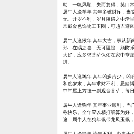
助，一帆风顺，失而复得，笑口
属牛人逢羊年 其年多破财库，当
无。开岁不利，岁月阻碍之中渐
常戴金色饰物工玉圈，可趋吉避
属牛人逢猴年 其年大吉，事从新
孙，在赐之喜，无可阻挡。须防
大好，应多求菩萨保佑在家中堂
进。
属牛人逢鸡年 其年凶多吉少，凶
和度岁末，其年求财不利，忌赌
中堂屋上方挂一副观音菩萨，每
属牛人逢狗年 其年事业顺利，当
称快乐。全年应以精打细算为好
途；属牛人在狗年佩带龙凤玉佩
属牛人逢猪年 流年不利，办事无